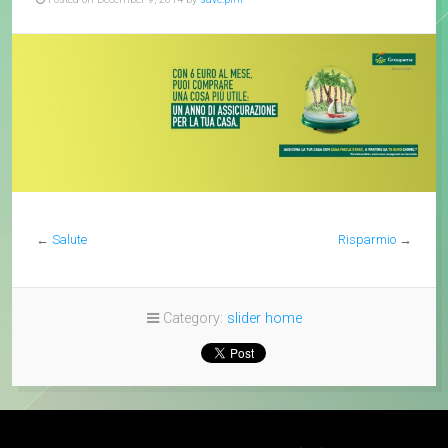
←
Salute
Risparmio
→
Category:
slider home